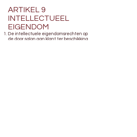
ARTIKEL 9
INTELLECTUEEL
EIGENDOM
De intellectuele eigendomsrechten op
de door salon aan klant ter beschikking
gestelde materialen, advies en content
berusten bij salon. Het is klant
nadrukkelijk niet toegestaan het
materiaal en verstrekte documentatie
te verveelvoudigen, openbaar te maken
of aan derden beschikbaar te stellen
zonder voorafgaande toestemming.
Elke handeling in strijd met het in het
vorige lid van dit artikel gestelde wordt
gezien als inbreuk op het auteursrecht.
Bij inbreuk komt salon een vergoeding
toe ter hoogte van tenminste driemaal
de door haar gebruikelijk gehanteerde
licentievergoeding voor een dergelijke
vorm van gebruik, zonder enig recht te
verliezen op vergoeding van overige
geleden schade.
Met het aangaan van de overeenkomst